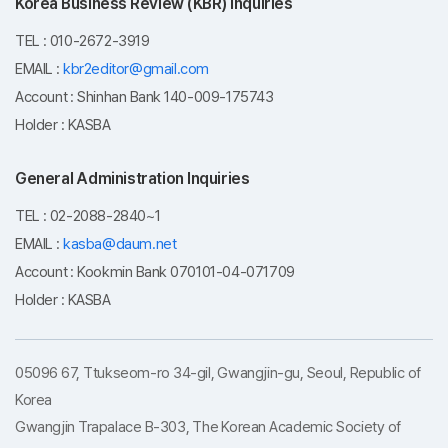
Korea Business Review (KBR) Inquiries
TEL : 010-2672-3919
EMAIL :
kbr2editor@gmail.com
Account : Shinhan Bank 140-009-175743
Holder : KASBA
General Administration Inquiries
TEL : 02-2088-2840~1
EMAIL :
kasba@daum.net
Account : Kookmin Bank 070101-04-071709
Holder : KASBA
05096 67, Ttukseom-ro 34-gil, Gwangjin-gu, Seoul, Republic of
Korea
Gwangjin Trapalace B-303, The Korean Academic Society of